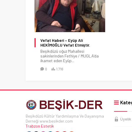
Vefat Haberi – Eyüp Ali
HEKİMOĞLU Vefat Etmiştir.
Beşikdüzü oğuz Mahallesi
sakinlerinden Fethiye / MUGLA’da
ikamet eden Eyüp...
0
1.716
Kateg
Beşikdüzü Kültür Yardımlaşma Ve Dayanışma
Üyelik
Derneği www.besikder.com
Trabzon Estetik