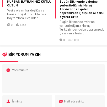
KURBAN BAYRAMINIZ KUTLU
Bugün Dikmende evlerine
OLSUN
yerleştirdiğimiz Maraş
Türközünden gelen
Vesile olalım kardeşliğe ve
depremzede Çalışkan ailesini
barışa. Erişelim birlikte nice
ziyaret ettik
bayramlara. Beşikder...
Bugün Dikmende evlerine
0
1.152
yerleştirdiğimiz Maraş
Türközünden gelen depremzede
Çalışkan ailesini...
0
1.080
BİR YORUM YAZIN