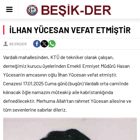
İLHAN YÜCESAN VEFAT ETMİŞTİR
BESIKDER
Vardallı mahallesinden, KTÜ de tekniker olarak çalışan,
derneğimiz kurucu üyelerinden Emekli Emniyet Müdürü Hasan
Yücesan’ın amcasının oğlu İlhan Yücesan vefat etmiştir.
Cenazesi 17.01.2025 Cuma günü (bugün) Vardallı orta camiinde
kılınacak öğle namazını müteakip aile kabristanlığında
defnedilecektir. Merhuma Allah’tan rahmet Yücesan ailesine ve
tüm sevenlerine sabırlar dileriz.