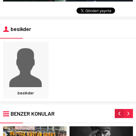
besikder
besikder
BENZER KONULAR