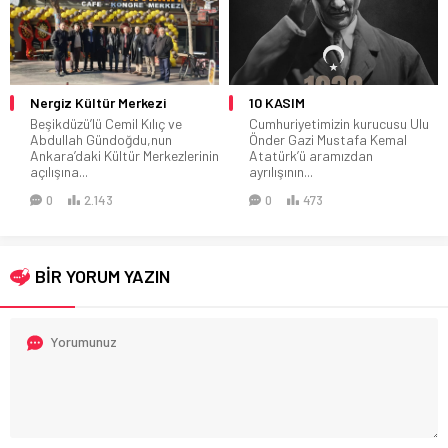
Nergiz Kültür Merkezi
10 KASIM
Beşikdüzü’lü Cemil Kılıç ve
Cumhuriyetimizin kurucusu Ulu
Abdullah Gündoğdu,nun
Önder Gazi Mustafa Kemal
Ankara’daki Kültür Merkezlerinin
Atatürk’ü aramızdan
açılışına...
ayrılışının...
0
2.143
0
473
BİR YORUM YAZIN