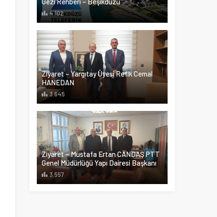
Gezi Rehberi – Beşikdüzü
4.102
Ziyaret – Yargıtay Üyesi Refik Cemal
HANEDAN
3.645
Ziyaret – Mustafa Ertan CANDAŞ PTT
Genel Müdürlüğü Yapı Dairesi Başkanı
3.557