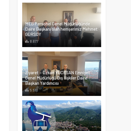
MEB Personel Genel Müdürlüğünde
Daire Başkanı olan hemşerimiz Mehmet
GÜRSOY
8.677
u
Ziyaret – Özkan YÜCESAN Emniyet
Genel Müdürlüğü Dış İlişkiler Daire
Başkan Yardımcısı
5.510