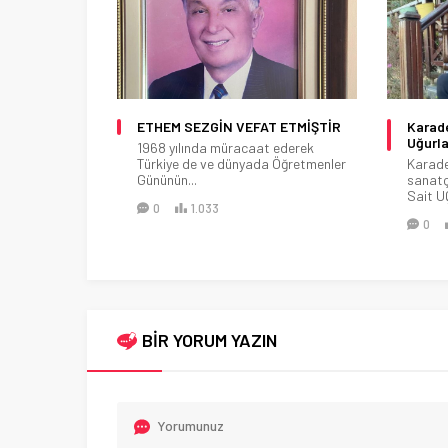
eri Beşikdüzü
ETHEM SEZGİN VEFAT ETMİŞTİR
Karade
Uğurla
1968 yılında müracaat ederek
Standı açık
Türkiye de ve dünyada Öğretmenler
Karaden
Gününün...
sanatç
Sait U
0
1.033
0
BİR YORUM YAZIN