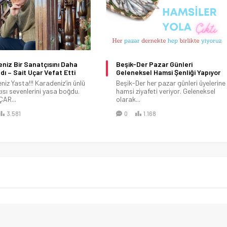
niz Bir Sanatçısını Daha
Beşik-Der Pazar Günleri
dı – Sait Uçar Vefat Etti
Geleneksel Hamsi Şenliği Yapıyor
iz Yasta!!! Karadeniz’in ünlü
Beşik-Der her pazar günleri üyelerine
ısı sevenlerini yasa boğdu.
hamsi ziyafeti veriyor. Geleneksel
ÇAR...
olarak...
3.581
0
1.168