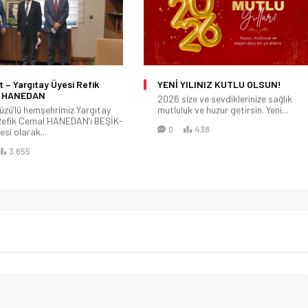
ENİ YILINIZ KUTLU OLSUN!
Beşikdüzü MHP İlçe Başkanı
Bahattin YILMAZ Derneğimizi
026 size ve sevdiklerinize sağlık
Ziyeret Etti.
utluluk ve huzur getirsin. Yeni...
Beşikdüzü MHP İlçe Başkanı
0
438
Bahattin YILMAZ ve Beşikdüzü
teşkilat...
0
2.258