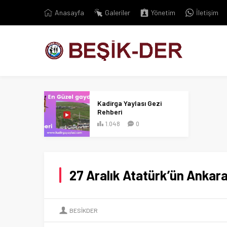
Anasayfa
Galeriler
Yönetim
İletişim
Kadirga Yaylası Gezi
Rehberi
1.048
0
27 Aralık Atatürk’ün Ankara’
BESIKDER