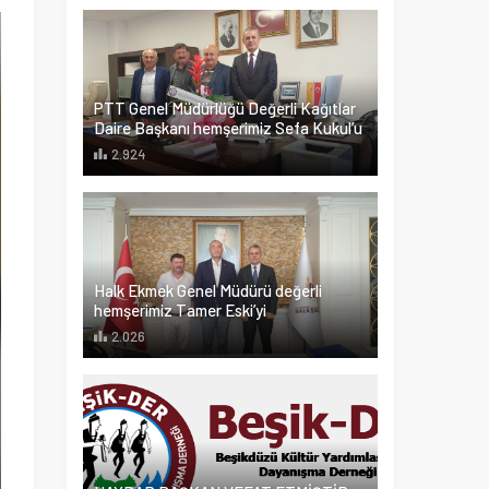
PTT Genel Müdürlüğü Değerli Kağıtlar
Daire Başkanı hemşerimiz Sefa Kukul’u
2.924
Halk Ekmek Genel Müdürü değerli
hemşerimiz Tamer Eski’yi
2.026