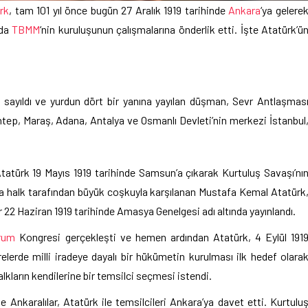
rk
, tam 101 yıl önce bugün 27 Aralık 1919 tarihinde
Ankara
‘ya gelere
nda
TBMM
‘nin kuruluşunun çalışmalarına önderlik etti. İşte Atatürk’ü
sayıldı ve yurdun dört bir yanına yayılan düşman, Sevr Antlaşmas
ntep, Maraş, Adana, Antalya ve Osmanlı Devleti’nin merkezi İstanbul
 Atatürk 19 Mayıs 1919 tarihinde Samsun’a çıkarak Kurtuluş Savaşı’nı
da halk tarafından büyük coşkuyla karşılanan Mustafa Kemal Atatürk
lar 22 Haziran 1919 tarihinde Amasya Genelgesi adı altında yayınlandı.
rum
Kongresi gerçekleşti ve hemen ardından Atatürk, 4 Eylül 191
elerde milli iradeye dayalı bir hükümetin kurulması ilk hedef olara
alkların kendilerine bir temsilci seçmesi istendi.
e Ankaralılar, Atatürk ile temsilcileri Ankara’ya davet etti. Kurtulu