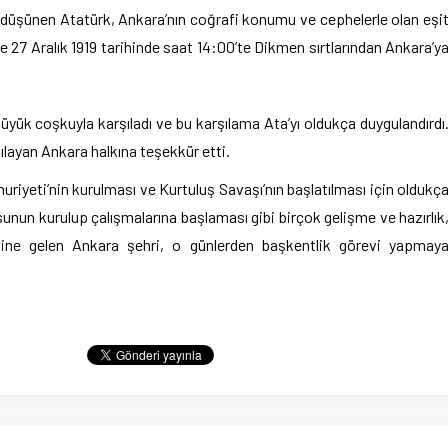
i düşünen Atatürk, Ankara’nın coğrafi konumu ve cephelerle olan eşi
ve 27 Aralık 1919 tarihinde saat 14:00’te Dikmen sırtlarından Ankara’y
büyük coşkuyla karşıladı ve bu karşılama Ata’yı oldukça duygulandırdı
ılayan Ankara halkına teşekkür etti.
uriyeti’nin kurulması ve Kurtuluş Savaşı’nın başlatılması için oldukç
sunun kurulup çalışmalarına başlaması gibi birçok gelişme ve hazırlık
aline gelen Ankara şehri, o günlerden başkentlik görevi yapmay