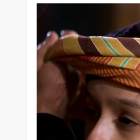
Video
oynatıcı