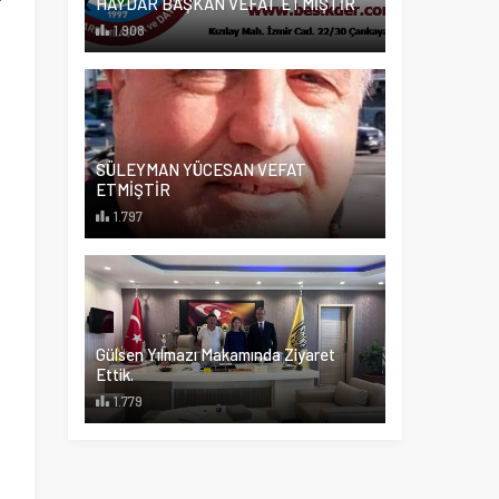
HAYDAR BAŞKAN VEFAT ETMİŞTİR
k
1.908
n
ı
SÜLEYMAN YÜCESAN VEFAT
ETMİŞTİR
,
1.797
n
,
Gülsen Yılmazı Makamında Ziyaret
Ettik.
9
1.779
k
ş