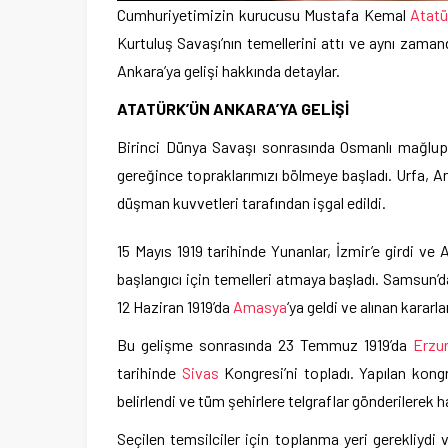
Cumhuriyetimizin kurucusu Mustafa Kemal
Atatü
Kurtuluş Savaşı’nın temellerini attı ve aynı zama
Ankara’ya gelişi hakkında detaylar.
ATATÜRK’ÜN ANKARA’YA GELİŞİ
Birinci Dünya Savaşı sonrasında Osmanlı mağlup 
gereğince topraklarımızı bölmeye başladı. Urfa, A
düşman kuvvetleri tarafından işgal edildi.
15 Mayıs 1919 tarihinde Yunanlar, İzmir’e girdi ve
başlangıcı için temelleri atmaya başladı. Samsun’
12 Haziran 1919’da
Amasya
‘ya geldi ve alınan karar
Bu gelişme sonrasında 23 Temmuz 1919’da
Erzu
tarihinde
Sivas
Kongresi’ni topladı. Yapılan kongr
belirlendi ve tüm şehirlere telgraflar gönderilerek h
Seçilen temsilciler için toplanma yeri gerekliydi v